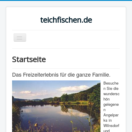
teichfischen.de
Navigation
an/aus
Startseite
Startseite
Angelanlagen
Das Freizeiterlebnis für die ganze Familie.
Preise
Besuche
Bilder
n Sie die
wundersc
Fischereischein
hön
gelegene
Wiki
n
Angelpar
Newsletter
ks in
Wilnsdorf
Impressum
und