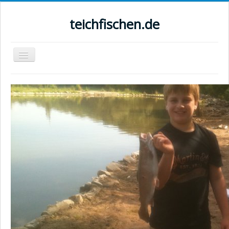
teichfischen.de
Navigation
an/aus
Startseite
Angelanlagen
Preise
Bilder
Fischereischein
Wiki
Newsletter
Impressum